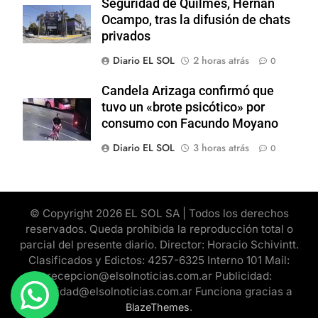
Seguridad de Quilmes, Hernán
Ocampo, tras la difusión de chats
privados
Diario EL SOL
2 horas atrás
0
Candela Arizaga confirmó que
tuvo un «brote psicótico» por
consumo con Facundo Moyano
Diario EL SOL
3 horas atrás
0
© Copyright 2026 EL SOL SA | Todos los derechos
reservados. Queda prohibida la reproducción total o
parcial del presente diario. Director: Horacio Schivintt.
Clasificados y Edictos: 4257-6325 Interno 101 Mail:
recepcion@elsolnoticias.com.ar Publicidad:
publicidad@elsolnoticias.com.ar Funciona gracias a
.
BlazeThemes