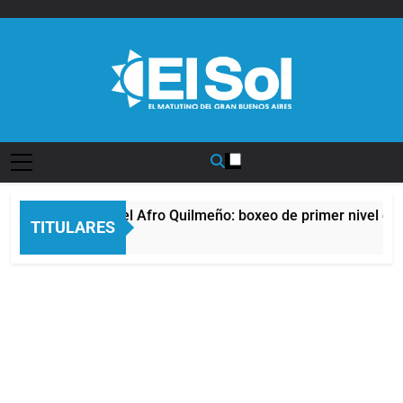
Saltar
al
contenido
Diario EL SOL
La noche del Afro Quilmeño: boxeo de primer nivel en l
TITULARES
13 Horas Atrás