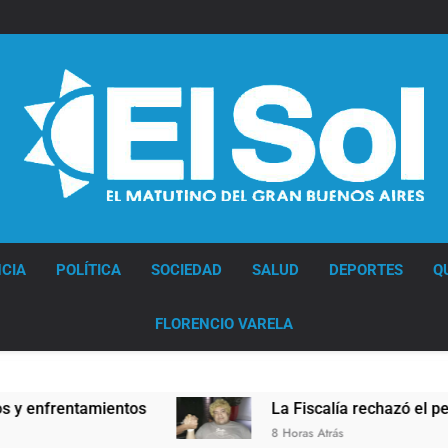
Diario EL SOL
CIA
POLÍTICA
SOCIEDAD
SALUD
DEPORTES
Q
FLORENCIO VARELA
rentamientos
La Fiscalía rechazó el pedido para
8 Horas Atrás