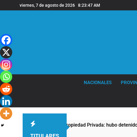
Saltar
viernes, 7 de agosto de 2026
8:23:48 AM
al
contenido
NACIONALES
PROVIN
esta contra la Ley de Propiedad Privada: hubo detenidos y enf
TITULARES