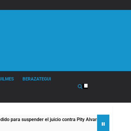
UILMES
BERAZATEGUI
 suspender el juicio contra Pity Alvarez
67 ba
9 Horas