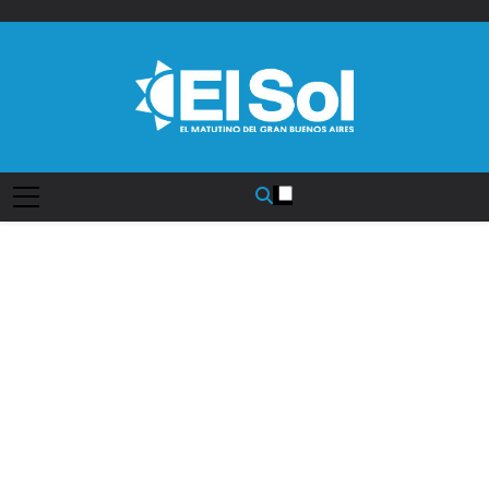
Saltar
al
contenido
Diario EL SOL