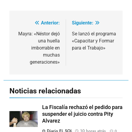
Anterior:
Siguiente:
Navegación
de
Mayra: «Néstor dejó
Se lanzó el programa
una huella
«Capacitar y Formar
entradas
imborrable en
para el Trabajo»
muchas
generaciones»
Noticias relacionadas
La Fiscalía rechazó el pedido para
suspender el juicio contra Pity
Alvarez
Diario EL SOL
10 horas atrás
0