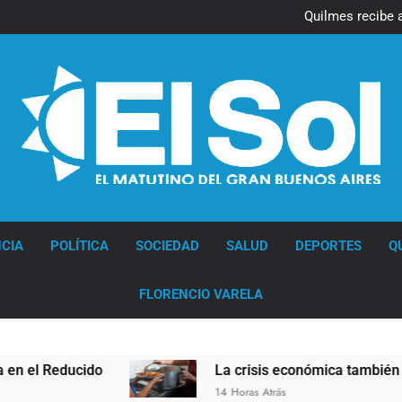
Quilmes recibe 
Quilmes recibe 
Diario EL SOL
CIA
POLÍTICA
SOCIEDAD
SALUD
DEPORTES
Q
FLORENCIO VARELA
educido
La crisis económica también llega a l
14 Horas Atrás