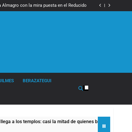
El último adiós al papá de Leo Messi
a Almagro con la mira puesta en el Reducido
El último adiós al papá de Leo Messi
a Almagro con la mira puesta en el Reducido
UILMES
BERAZATEGUI
os templos: casi la mitad de quienes buscan ayuda pide aliment