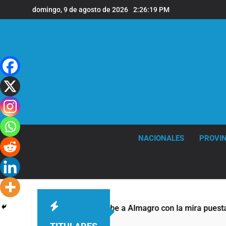
Saltar
domingo, 9 de agosto de 2026
2:26:20 PM
al
contenido
NACIONALES
PROVIN
Quilmes recibe a Almagro con la mira puesta en el R
56 Minutos Atrás