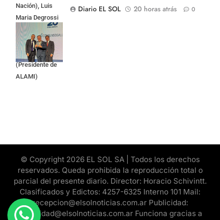
Nación), Luis
Diario EL SOL
20 horas atrás
0
Maria Degrossi
(Presidente de
Apres Salud) y
Cristian Mazza
(Presidente de
ALAMI)
© Copyright 2026 EL SOL SA | Todos los derechos
reservados. Queda prohibida la reproducción total o
parcial del presente diario. Director: Horacio Schivintt.
Clasificados y Edictos: 4257-6325 Interno 101 Mail:
recepcion@elsolnoticias.com.ar Publicidad:
publicidad@elsolnoticias.com.ar Funciona gracias a