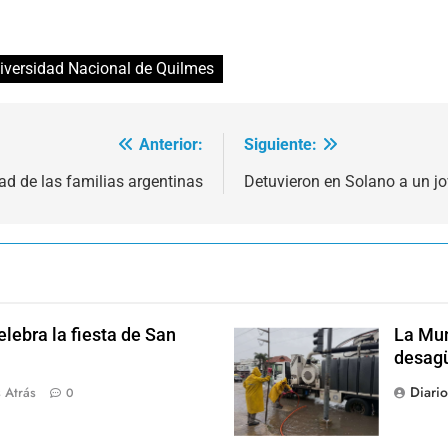
iversidad Nacional de Quilmes
Anterior:
Siguiente:
ad de las familias argentinas
Detuvieron en Solano a un j
lebra la fiesta de San
La Mun
desagü
Diari
 Atrás
0