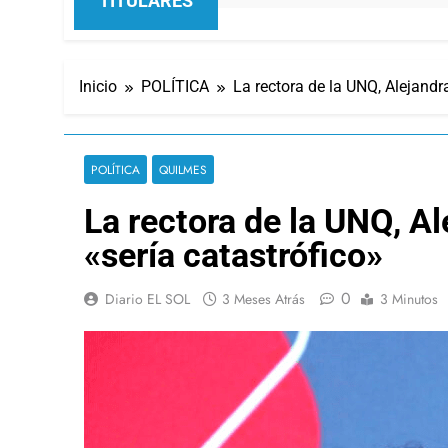
TITULARES
Inicio
POLÍTICA
La rectora de la UNQ, Alejandr
POLÍTICA
QUILMES
La rectora de la UNQ, A
«sería catastrófico»
0
Diario EL SOL
3 Meses Atrás
3 Minutos