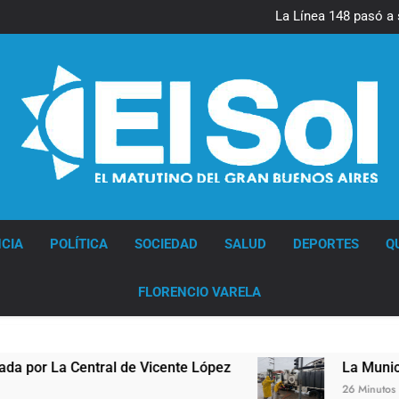
La Diócesis d
La Línea 148 pasó a 
La Municipalidad de Quilmes l
Transporte: un asistente vir
La Diócesis d
La Línea 148 pasó a 
La Municipalidad de Quilmes l
Transporte: un asistente vir
Diario EL SOL
CIA
POLÍTICA
SOCIEDAD
SALUD
DEPORTES
Q
FLORENCIO VARELA
tral de Vicente López
La Municipalidad de Qu
26 Minutos Atrás