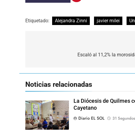
Etiquetado:
Alejandra Zinni
javier milei
Un
Navegación
de
Escaló al 11,2% la morosid
entradas
Noticias relacionadas
La Diócesis de Quilmes ce
Cayetano
Diario EL SOL
31 Segundos