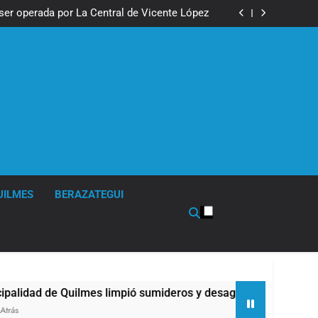
e Quilmes celebra la fiesta de San Cayetano
ser operada por La Central de Vicente López
impió sumideros y desagües en medio de las
lluvias
tual para consultar infracciones en segundos
e Quilmes celebra la fiesta de San Cayetano
ser operada por La Central de Vicente López
impió sumideros y desagües en medio de las
lluvias
tual para consultar infracciones en segundos
UILMES
BERAZATEGUI
ilmes limpió sumideros y desagües en medio de las lluvias