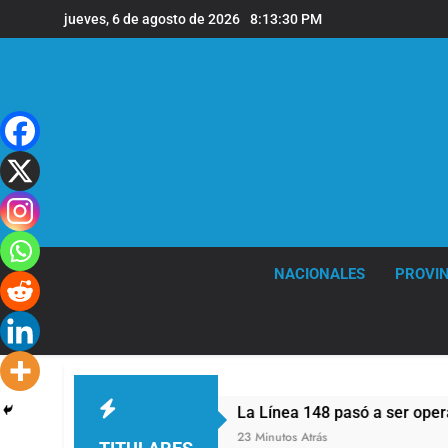
Saltar
jueves, 6 de agosto de 2026
8:13:30 PM
al
contenido
NACIONALES
PROVIN
no
La Línea 148 pasó a ser operada por La Cen
23 Minutos Atrás