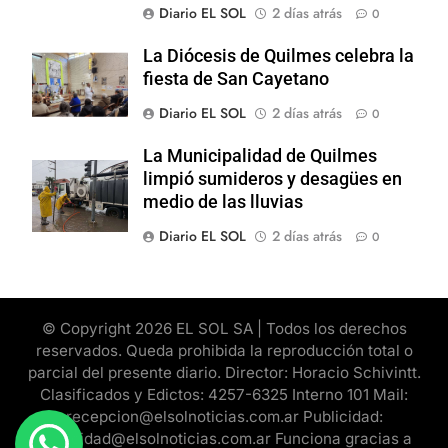
Diario EL SOL
2 días atrás
0
La Diócesis de Quilmes celebra la
fiesta de San Cayetano
Diario EL SOL
2 días atrás
0
La Municipalidad de Quilmes
limpió sumideros y desagües en
medio de las lluvias
Diario EL SOL
2 días atrás
0
© Copyright 2026 EL SOL SA | Todos los derechos
reservados. Queda prohibida la reproducción total o
parcial del presente diario. Director: Horacio Schivintt.
Clasificados y Edictos: 4257-6325 Interno 101 Mail:
recepcion@elsolnoticias.com.ar Publicidad:
publicidad@elsolnoticias.com.ar Funciona gracias a