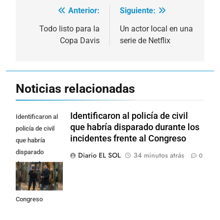
Anterior:
Siguiente:
Navegación
de
Todo listo para la
Un actor local en una
Copa Davis
serie de Netflix
entradas
Noticias relacionadas
Identificaron al policía de civil
Identificaron al
que habría disparado durante los
policía de civil
incidentes frente al Congreso
que habría
disparado
Diario EL SOL
34 minutos atrás
0
durante los
incidentes
frente al
Congreso