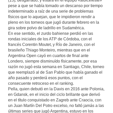
(13), desgarrado, y estará en el equipo «albiceleste»
pese a que se había tomado un descanso por tiempo
indeterminado a raíz de una serie de problemas
físicos que lo aquejan, que le impidieron rendir a
pleno en los torneos que jugó durante febrero en la
gira sobre polvo de ladrillo en Sudamérica.
En ese sentido, el zurdo bahiense perdió en las
rondas iniciales de los ATP de Córdoba, con el
francés Corentin Moutet, y Río de Janeiro, con el
brasileño Thiago Monteiro, mientras que en el
Argentina Open cayó en cuartos de final ante
Londero, siempre disminuído físicamente, por esa
razón no jugó esta semana en Santiago, Chile, torneo
que reemplazó al de San Pablo que había ganado el
año pasado y perderá esos puntos, con el
consecuente retroceso en el ranking.
Pella, quien debutó en la Davis en 2016 ante Polonia,
en Gdansk, en el inicio del ciclo brillante que derivó
en el título conquistado en Zagreb ante Craocia, con
un Juan Martín Del Potro excelso, no faltó jamás a las
últimas series que jugó Argentina, estuvo en los