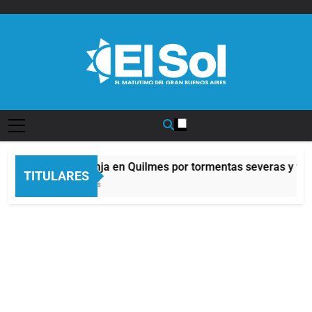
Saltar
al
contenido
Diario EL SOL
Alerta naranja en Quilmes por tormentas severas y fuert
TITULARES
33 Minutos Atrás