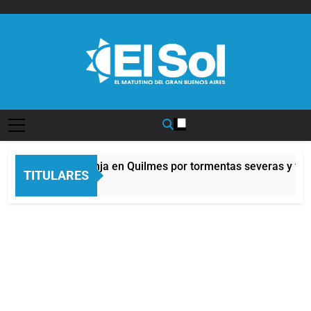
Saltar
al
contenido
Diario EL SOL
Alerta naranja en Quilmes por tormentas severas y fuert
TITULARES
8 Horas Atrás