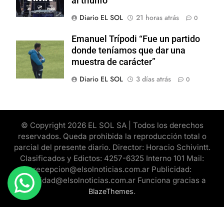
al triunfo
Diario EL SOL
21 horas atrás
0
Emanuel Trípodi “Fue un partido
donde teníamos que dar una
muestra de carácter”
Diario EL SOL
3 días atrás
0
© Copyright 2026 EL SOL SA | Todos los derechos
reservados. Queda prohibida la reproducción total o
parcial del presente diario. Director: Horacio Schivintt.
Clasificados y Edictos: 4257-6325 Interno 101 Mail:
recepcion@elsolnoticias.com.ar Publicidad:
publicidad@elsolnoticias.com.ar Funciona gracias a
.
BlazeThemes