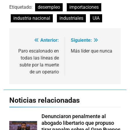
Etiquetado:
desempleo
importaciones
industria nacional
industriales
UIA
Anterior:
Siguiente:
Navegación
de
Paro escalonado en
Más líder que nunca
todas las líneas de
entradas
subte por la muerte
de un operario
Noticias relacionadas
Denunciaron penalmente al
abogado libertario que propuso
tirar napalm sobre el Gran Buenos