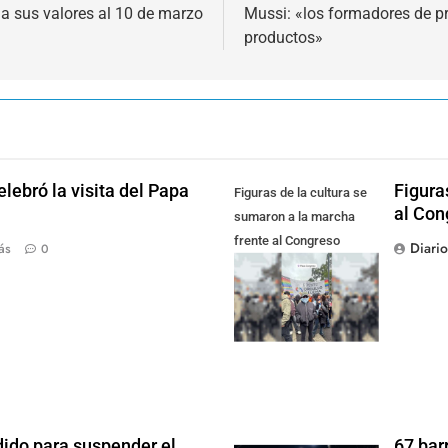
 a sus valores al 10 de marzo
Mussi: «los formadores de p
productos»
lebró la visita del Papa
Figura
Figuras de la cultura se
al Con
sumaron a la marcha
frente al Congreso
Diari
ás
0
contra la Ley de
Propiedad Privada
dido para suspender el
67 bar