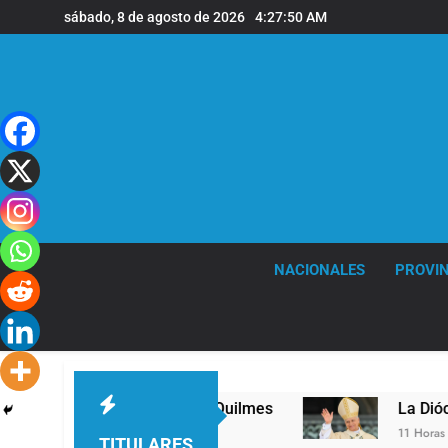
Saltar
sábado, 8 de agosto de 2026
4:27:50 AM
al
contenido
NACIONALES
PROVIN
er nivel en la sede de Quilmes
La Diócesis de
11 Horas Atrás
TITULARES