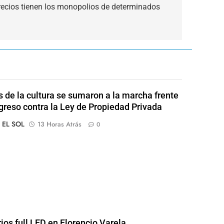
recios tienen los monopolios de determinados
s de la cultura se sumaron a la marcha frente
greso contra la Ley de Propiedad Privada
o EL SOL
13 Horas Atrás
0
rios full LED en Florencio Varela