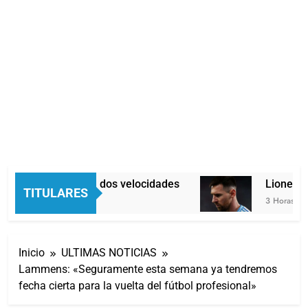
Economía en dos velocidades
Lionel Me
TITULARES
2 Horas Atrás
3 Horas Atrá
Inicio
ULTIMAS NOTICIAS
Lammens: «Seguramente esta semana ya tendremos
fecha cierta para la vuelta del fútbol profesional»