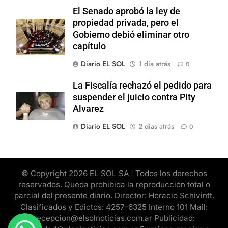
El Senado aprobó la ley de
propiedad privada, pero el
Gobierno debió eliminar otro
capítulo
Diario EL SOL
1 día atrás
0
La Fiscalía rechazó el pedido para
suspender el juicio contra Pity
Alvarez
Diario EL SOL
2 días atrás
0
© Copyright 2026 EL SOL SA | Todos los derechos
reservados. Queda prohibida la reproducción total o
parcial del presente diario. Director: Horacio Schivintt.
Clasificados y Edictos: 4257-6325 Interno 101 Mail:
recepcion@elsolnoticias.com.ar Publicidad: