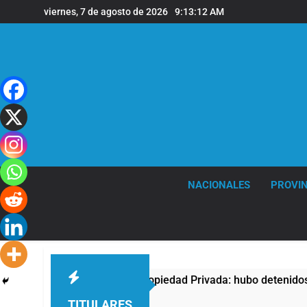
Saltar
viernes, 7 de agosto de 2026
9:13:13 AM
al
contenido
NACIONALES
PROVIN
a contra la Ley de Propiedad Privada: hubo detenidos y enfren
TITULARES