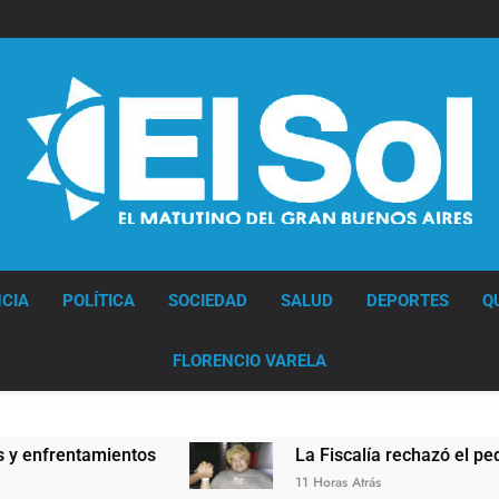
Diario EL SOL
CIA
POLÍTICA
SOCIEDAD
SALUD
DEPORTES
Q
FLORENCIO VARELA
tamientos
La Fiscalía rechazó el pedido para s
11 Horas Atrás