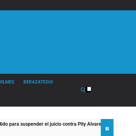
UILMES
BERAZATEGUI
uspender el juicio contra Pity Alvarez
67 barri
12 Horas A