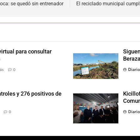
oca: se quedó sin entrenador
El reciclado municipal cumpl
irtual para consultar
Siguen
s
Beraza
Diari
ás
0
troles y 276 positivos de
Kicill
Comun
Diari
0