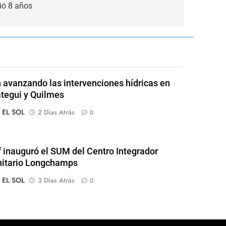
ió 8 años
 avanzando las intervenciones hídricas en
tegui y Quilmes
o EL SOL
2 Días Atrás
0
of inauguró el SUM del Centro Integrador
itario Longchamps
o EL SOL
3 Días Atrás
0