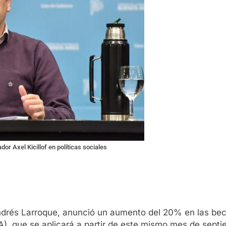
or Axel Kicillof en políticas sociales
Andrés Larroque, anunció un aumento del 20% en las be
, que se aplicará a partir de este mismo mes de septi