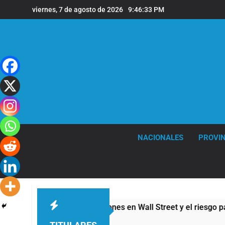
Saltar
viernes, 7 de agosto de 2026
9:46:34 PM
al
contenido
NACIONALES
PROVIN
tinos: cayeron las acciones en Wall Street y el riesgo país qu