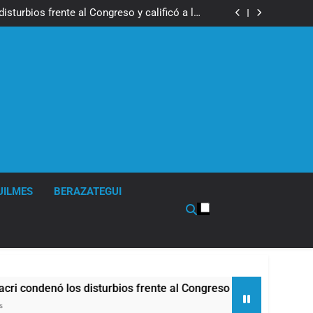
los activos argentinos: cayeron las acciones
 riesgo país quedó al borde de los 450 puntos
isturbios frente al Congreso y calificó a los
ponsables como «delincuentes anarquistas»
de la Cerveza: los tres secretos para servirla
correctamente
en Buenos Aires: mejora el tiempo y llegan las
temperaturas más bajas de la semana
los activos argentinos: cayeron las acciones
 riesgo país quedó al borde de los 450 puntos
isturbios frente al Congreso y calificó a los
ponsables como «delincuentes anarquistas»
de la Cerveza: los tres secretos para servirla
correctamente
en Buenos Aires: mejora el tiempo y llegan las
temperaturas más bajas de la semana
UILMES
BERAZATEGUI
denó los disturbios frente al Congreso y calificó a los respo