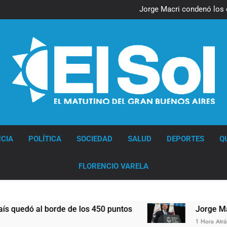
Nueva jornada negativa para 
en Wall Street y el
Jorge Macri condenó los d
res
Día Internacional 
El frío polar se instala 
Nueva jornada negativa para 
en Wall Street y el
Jorge Macri condenó los d
res
Día Internacional 
El frío polar se instala 
Diario EL SOL
CIA
POLÍTICA
SOCIEDAD
SALUD
DEPORTES
Q
FLORENCIO VARELA
edó al borde de los 450 puntos
Jorge Macri con
1 Hora Atrás