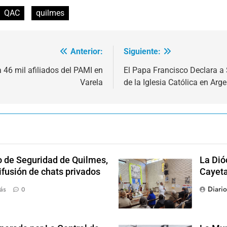
QAC
quilmes
Anterior:
Siguiente:
 46 mil afiliados del PAMI en
El Papa Francisco Declara a
Varela
de la Iglesia Católica en Arg
o de Seguridad de Quilmes,
La Dió
ifusión de chats privados
Cayet
Diari
ás
0