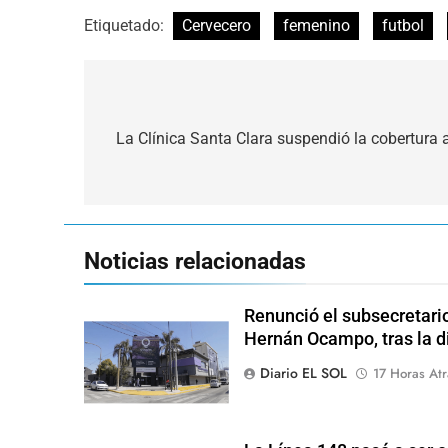
Etiquetado:
Cervecero
femenino
futbol
Navegación
de
La Clínica Santa Clara suspendió la cobertura a
entradas
Noticias relacionadas
Renunció el subsecretari
Hernán Ocampo, tras la d
Diario EL SOL
17 Horas Atr