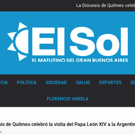
La noche del Afro Quilmeño: 
La Diócesis de Quilmes celebr
Figuras de la cultura se suma
Nueva jornada negativa para 
en Wall Street y el
La noche del Afro Quilmeño: 
La Diócesis de Quilmes celebr
Figuras de la cultura se suma
Nueva jornada negativa para 
en Wall Street y el
Diario EL SOL
CIA
POLÍTICA
SOCIEDAD
SALUD
DEPORTES
Q
FLORENCIO VARELA
 celebró la visita del Papa León XIV a la Argentina