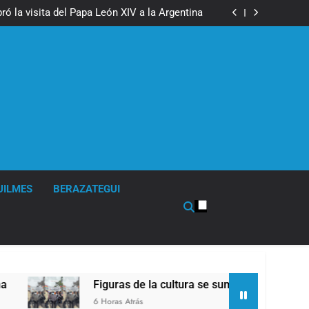
boxeo de primer nivel en la sede de Quilmes
ó la visita del Papa León XIV a la Argentina
ron a la marcha frente al Congreso contra la
Ley de Propiedad Privada
los activos argentinos: cayeron las acciones
 riesgo país quedó al borde de los 450 puntos
boxeo de primer nivel en la sede de Quilmes
ó la visita del Papa León XIV a la Argentina
ron a la marcha frente al Congreso contra la
Ley de Propiedad Privada
los activos argentinos: cayeron las acciones
 riesgo país quedó al borde de los 450 puntos
UILMES
BERAZATEGUI
Figuras de la cultura se sumaron a la marcha frente al 
6 Horas Atrás