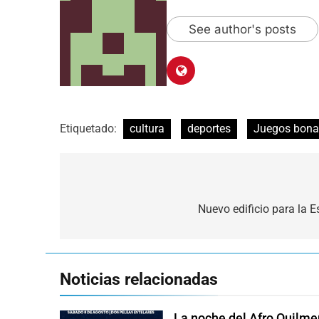
See author's posts
Etiquetado:
cultura
deportes
Juegos bona
Navegación
de
Nuevo edificio para la E
entradas
Noticias relacionadas
La noche del Afro Quilme