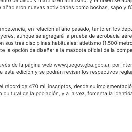
to de disco y martillo en atletismo, y también se adap
se añadieron nuevas actividades como bochas, sapo y fút
mpetencia, en relación al año pasado, tanto en los de
mayores, aunque se agregará la prueba de acrobacia aér
n sus tres disciplinas habituales: atletismo (1.500 metr
 la opción de diseñar a la mascota oficial de la compe
 través de la página web www.juegos.gba.gob.ar, por in
 esta edición y se podrán revisar los respectivos regl
l récord de 470 mil inscriptos, desde su implementació
n cultural de la población, y a la vez, fomenta la identid