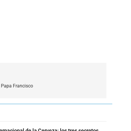
l Papa Francisco
ternacional de la Cerveza: los tres secretos