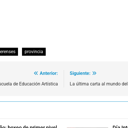
erenses
provincia
Anterior:
Siguiente:
scuela de Educación Artística
La última carta al mundo de
ño: boxeo de primer nivel
Día In