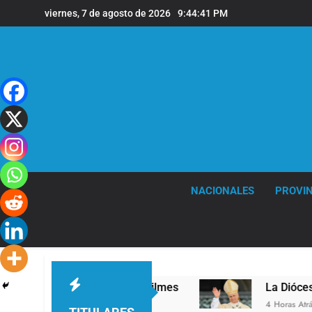
Saltar
viernes, 7 de agosto de 2026
9:44:42 PM
al
contenido
NACIONALES
PROVIN
 en la sede de Quilmes
La Diócesis de Quilmes
4 Horas Atrás