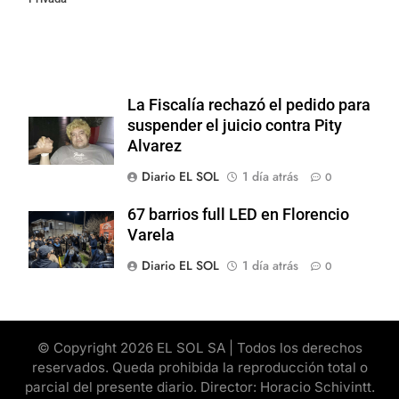
La Fiscalía rechazó el pedido para
suspender el juicio contra Pity
Alvarez
Diario EL SOL
1 día atrás
0
67 barrios full LED en Florencio
Varela
Diario EL SOL
1 día atrás
0
© Copyright 2026 EL SOL SA | Todos los derechos
reservados. Queda prohibida la reproducción total o
parcial del presente diario. Director: Horacio Schivintt.