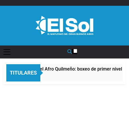
Saltar
al
contenido
Diario EL SOL
La noche del Afro Quilmeño: boxeo de primer nivel en 
TITULARES
6 Horas Atrás