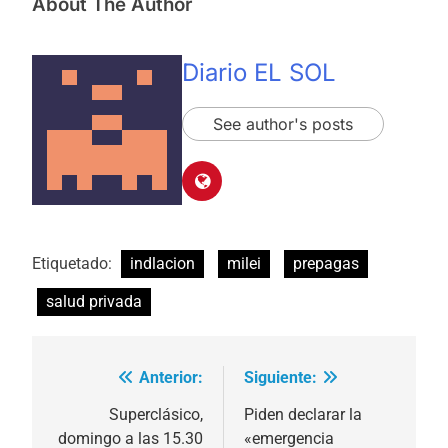
About The Author
Diario EL SOL
See author's posts
Etiquetado:
indlacion
milei
prepagas
salud privada
Anterior:
Siguiente:
Navegación
de
Superclásico,
Piden declarar la
domingo a las 15.30
«emergencia