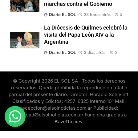
marchas contra el Gobierno
Diario EL SOL
23 horas atrás
0
La Diócesis de Quilmes celebró la
visita del Papa León XIV a la
Argentina
Diario EL SOL
2 días atrás
0
© Copyright 2026 EL SOL SA | Todos los derechos
reservados. Queda prohibida la reproducción total o
parcial del presente diario. Director: Horacio Schivintt.
Clasificados y Edictos: 4257-6325 Interno 101 Mail:
recepcion@elsolnoticias.com.ar Publicidad:
publicidad@elsolnoticias.com.ar Funciona gracias a
.
BlazeThemes