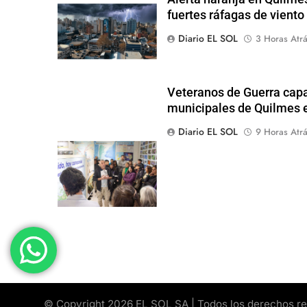
fuertes ráfagas de viento
Diario EL SOL
3 Horas Atr
Veteranos de Guerra capa
municipales de Quilmes 
Diario EL SOL
9 Horas Atr
© Copyright 2026 EL SOL SA | Todos los derechos rese