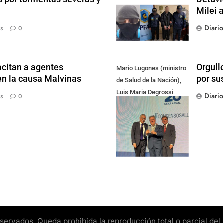
Milei 
Diari
ás
0
citan a agentes
Orgull
Mario Lugones (ministro
en la causa Malvinas
por su
de Salud de la Nación),
Luis Maria Degrossi
Diari
ás
0
(Presidente de Apres
Salud) y Cristian Mazza
(Presidente de ALAMI)
rvados. Queda prohibida la reproducción total o parcial del pr