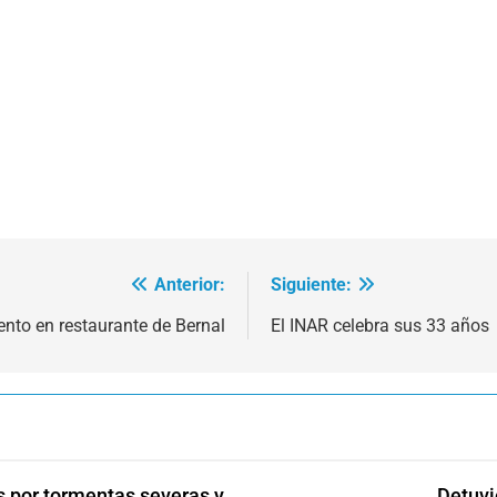
Anterior:
Siguiente:
nto en restaurante de Bernal
El INAR celebra sus 33 años
s por tormentas severas y
Detuvi