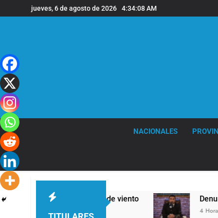
Saltar
jueves, 6 de agosto de 2026
4:34:09 AM
al
contenido
NACIONALES
PROVIN
 y fuertes ráfagas de viento
Denunciaron pena
4 Horas Atrás
TITULARES