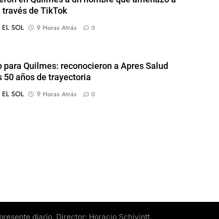
a través de TikTok
o EL SOL
9 Horas Atrás
0
o para Quilmes: reconocieron a Apres Salud
s 50 años de trayectoria
o EL SOL
9 Horas Atrás
0
esente diario. Director: Horacio Schivintt.