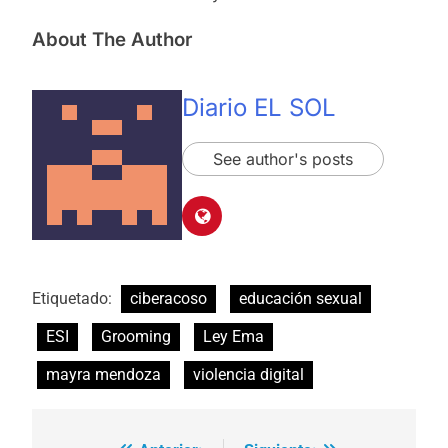
About The Author
Diario EL SOL
See author's posts
Etiquetado:
ciberacoso
educación sexual
ESI
Grooming
Ley Ema
mayra mendoza
violencia digital