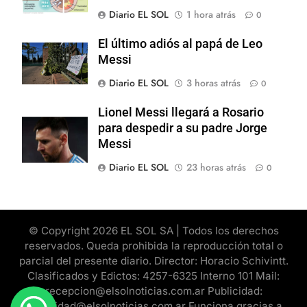
Diario EL SOL
1 hora atrás
0
El último adiós al papá de Leo
Messi
Diario EL SOL
3 horas atrás
0
Lionel Messi llegará a Rosario
para despedir a su padre Jorge
Messi
Diario EL SOL
23 horas atrás
0
© Copyright 2026 EL SOL SA | Todos los derechos
reservados. Queda prohibida la reproducción total o
parcial del presente diario. Director: Horacio Schivintt.
Clasificados y Edictos: 4257-6325 Interno 101 Mail:
recepcion@elsolnoticias.com.ar Publicidad:
publicidad@elsolnoticias.com.ar Funciona gracias a