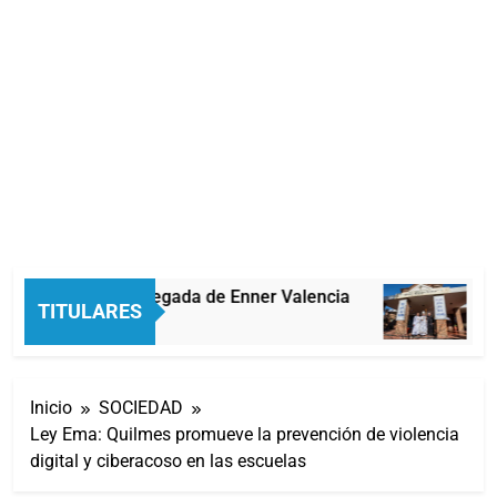
oca oficializó la llegada de Enner Valencia
Car
TITULARES
 Segundos Atrás
38 M
Inicio
SOCIEDAD
Ley Ema: Quilmes promueve la prevención de violencia
digital y ciberacoso en las escuelas