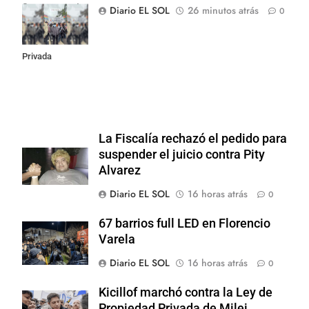
Congreso contra
Diario EL SOL
26 minutos atrás
0
la Ley de
Propiedad
Privada
La Fiscalía rechazó el pedido para
suspender el juicio contra Pity
Alvarez
Diario EL SOL
16 horas atrás
0
67 barrios full LED en Florencio
Varela
Diario EL SOL
16 horas atrás
0
Kicillof marchó contra la Ley de
Propiedad Privada de Milei