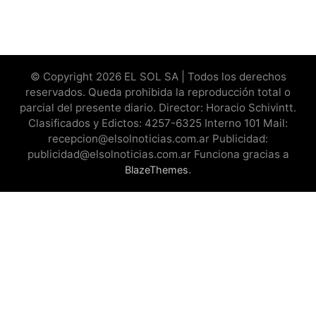
© Copyright 2026 EL SOL SA | Todos los derechos
reservados. Queda prohibida la reproducción total o
parcial del presente diario. Director: Horacio Schivintt.
Clasificados y Edictos: 4257-6325 Interno 101 Mail:
recepcion@elsolnoticias.com.ar Publicidad:
publicidad@elsolnoticias.com.ar Funciona gracias a
.
BlazeThemes