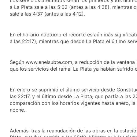
Los servicios afectados serán los primeros y los último
secretos para
1 Día Atrás
anarquistas»
servirla
a La Plata sale a las 5:02 (antes a las 4:38), mientras 
El frío polar se
correctamente
sale a las 4:37 (antes a las 4:12).
instala en Buenos
Aires: mejora el
1 Día Atrás
tiempo y llegan las
Día de San Cayetano:
temperaturas más
En el horario nocturno el recorte es aún más significat
por qué se celebra
bajas de la semana
cada 7 de agosto y
a las 22:17), mientras que desde La Plata el último servi
1 Día Atrás
qué representa para
El Senado aprobó la
los argentinos
ley de propiedad
privada, pero el
Según www.enelsubte.com, a reducción de la ventana h
1 Día Atrás
Gobierno debió
que los servicios del ramal La Plata ya habían sufrido
Incidentes frente al
eliminar otro capítulo
Congreso durante la
protesta contra la
2 Días Atrás
Ley de Propiedad
En enero se suprimió el último servicio desde Constit
La Fiscalía rechazó el
Privada: hubo
pedido para
las 22:17, y el último desde La Plata, que partía a las 2
detenidos y
suspender el juicio
comparación con los horarios vigentes hasta enero, la
2 Días Atrás
enfrentamientos
contra Pity Alvarez
noche.
67 barrios full LED en
Florencio Varela
2 Días Atrás
El temporal se
Además, tras la reanudación de las obras en la estació
despide del AMBA: