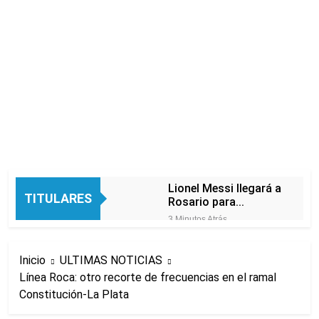
Lionel Messi llegará a
TITULARES
Rosario para
despedir a su padre
3 Minutos Atrás
Jorge Messi
Murió Jorge Messi,
padre de Lionel
Inicio
ULTIMAS NOTICIAS
Messi, a los 68 años
4 Horas Atrás
Línea Roca: otro recorte de frecuencias en el ramal
Thiago Medina fue
Constitución-La Plata
imputado
formalmente por
5 Horas Atrás