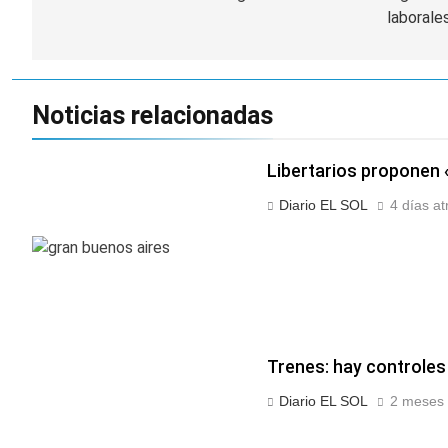
laborale
entradas
Noticias relacionadas
Libertarios proponen 
Diario EL SOL
4 días at
Trenes: hay controles 
Diario EL SOL
2 meses 