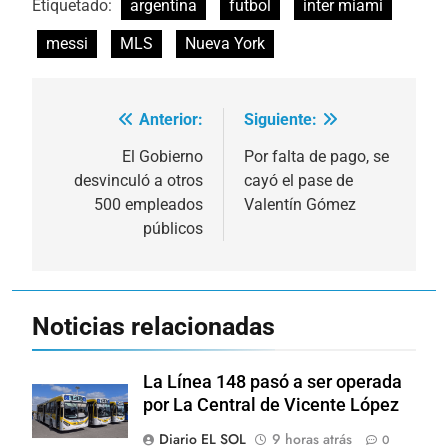
Etiquetado:
argentina
futbol
inter miami
messi
MLS
Nueva York
Anterior:
Siguiente:
Navegación
de
El Gobierno
Por falta de pago, se
desvinculó a otros
cayó el pase de
entradas
500 empleados
Valentín Gómez
públicos
Noticias relacionadas
La Línea 148 pasó a ser operada
por La Central de Vicente López
Diario EL SOL
9 horas atrás
0