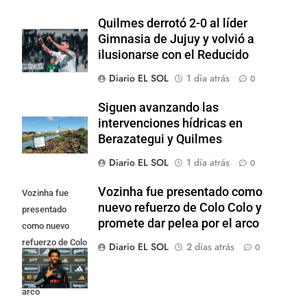
Quilmes derrotó 2-0 al líder
Gimnasia de Jujuy y volvió a
ilusionarse con el Reducido
Diario EL SOL
1 día atrás
0
Siguen avanzando las
intervenciones hídricas en
Berazategui y Quilmes
Diario EL SOL
1 día atrás
0
Vozinha fue presentado como
Vozinha fue
nuevo refuerzo de Colo Colo y
presentado
promete dar pelea por el arco
como nuevo
refuerzo de Colo
Diario EL SOL
2 días atrás
0
Colo y promete
dar pelea por el
arco