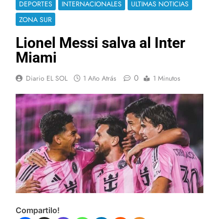
DEPORTES
INTERNACIONALES
ULTIMAS NOTICIAS
ZONA SUR
Lionel Messi salva al Inter
Miami
0
Diario EL SOL
1 Año Atrás
1 Minutos
Compartilo!