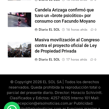
Candela Arizaga confirmó que
tuvo un «brote psicótico» por
consumo con Facundo Moyano
Diario EL SOL
16 horas atrás
0
Masiva movilización al Congreso
contra el proyecto oficial de Ley
de Propiedad Privada
Diario EL SOL
17 horas atrás
0
© Copyright 2026 EL SOL SA | Todos los derechos
reservados. Queda prohibida la reproducción total o
parcial del presente diario. Director: Horacio Schivintt.
Clasificados y Edictos: 4257-6325 Interno 101 Mail:
recepcion@elsolnoticias.com.ar Publicidad:
publicidad@elsolnoticias.com.ar Funciona gracias a