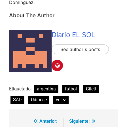
Domínguez.
About The Author
Diario EL SOL
See author's posts
Etiquetado:
argentina
futbol
Gilett
SAD
Udinese
velez
Anterior:
Siguiente:
Navegación