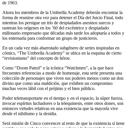
de 1963.
Ahora los miembros de la Umbrella Academy deberán encontrar la
forma de reunirse otra vez para detener el Día del Juicio Final, todo
mientras los persigue un trío de despiadados asesinos suecos y
rastrean los orígenes en los ’60 del excéntrico y despiadado
millonario empresario que décadas más tarde los adoptaría a todos y
los entrenaría para conformar un grupo de justicieros.
En un cada vez más abarrotado subgénero de series inspiradas en
cómics, “The Umbrella Academy” se ubica en la esquina de cierto
“revisionismo” del concepto de héroe.
Como “Doom Patrol” o la icónica “Watchmen”, a la que hace
frecuentes referencias a modo de homenaje, esta serie presenta una
colección de personajes que viven sus poderes menos como un don
divino que como una maldición, que exhiben un compromiso
muchas veces lábil con el prójimo y el bien público.
Poder teletransportarte en el tiempo y en el espacio, la súper fuerza,
invocar espíritus luchadores o la telequinesis, entre otros dones, son
entonces virtudes relativas en una existencia que la mayoría vive
desde el nihilismo y la desidia.
Será misión de Cinco convencer al resto de que la existencia sí tiene