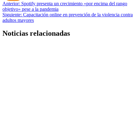
Navegación
Anterior:
Spotify presenta un crecimiento «por encima del rango
objetivo» pese a la pandemia
de
Siguiente:
Capacitación online en prevención de la violencia contra
entradas
adultos mayores
Noticias relacionadas