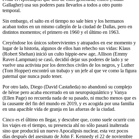
Gallagher) usa sus poderes para llevarlos a todos a otro punto
temporal.
Sin embargo, el salto en el tiempo no sale bien y los hermanos
acaban todos en un mismo callejón de la ciudad de Dallas, pero en
distintos momentos; el primero en 1960 y el último en 1963.
Creyéndose los únicos sobrevivientes y atrapados en ese momento y
lugar de la historia, algunos de ellos han rehecho sus vidas: Klaus
(Robert Shehan) inició un culto hippie-new age, Allison (Emmy
Raver-Lampman) se casó, decidió dejar sus poderes de lado y se
vuelve una activista por los derechos civiles de los negros, y Luther
(Tom Hopper) encontró un trabajo y un jefe al que ve como la figura
paternal que nunca pudo tener.
Por otro lado, Diego (David Castañeda) no abandonó su complejo
de héroe pero acaba encerrado en un neuropsiquiátrico y Vanya
(Ellen Page) no recuerda nada de su pasado, ni mucho menos que es
la causante del fin del mundo en 2019, y es acogida por una familia
en una apacible vida de granja en las afueras de la ciudad.
Cinco es el último en llegar, y descubre que, como suele ocurrir con
los viajes en el tiempo, su presencia ahí no sólo pasará inalterada
sino que producirá un nuevo Apocalipsis nuclear, esta vez pocos
días después del asesinato de John F. Kennedy el 22 de noviembre