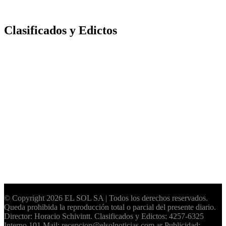
Clasificados y Edictos
© Copyright 2026 EL SOL SA | Todos los derechos reservados.
Queda prohibida la reproducción total o parcial del presente diario.
Director: Horacio Schivintt. Clasificados y Edictos: 4257-6325
Interno 101 Mail: recepcion@elsolnoticias.com.ar Publicidad: