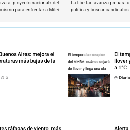
erza al proyecto nacional» del
La libertad avanza prepara u
onismo para enfrentar a Milei
política y buscar candidatos
n Buenos Aires: mejora el
El tem
El temporal se despide
eraturas más bajas de la
llover
del AMBA: cuándo dejará
a 1°C
de llover y llega una ola
de frío con mínimas
Diari
0
cercanas a 1°C
tes ráfagas de viento: más
Alerta