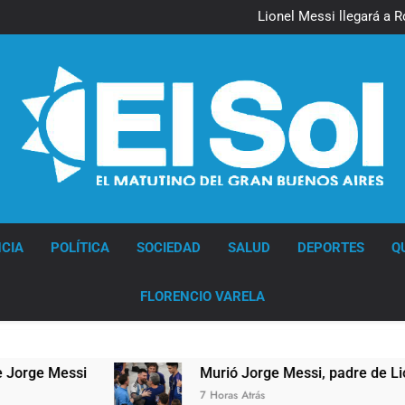
Lionel Messi llegará a 
Murió Jorge 
Thiago Medina 
Lionel Messi llegará a 
Murió Jorge 
Thiago Medina 
Diario EL SOL
CIA
POLÍTICA
SOCIEDAD
SALUD
DEPORTES
Q
FLORENCIO VARELA
Murió Jorge Messi, padre de Lionel Messi, a los 
7 Horas Atrás