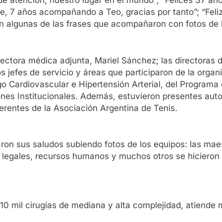
de atención, nuestro lugar en el mundo”; “Felices 37 año
, 7 años acompañando a Teo, gracias por tanto”; “Feliz
n algunas de las frases que acompañaron con fotos de l
rectora médica adjunta, Mariel Sánchez; las directoras
los jefes de servicio y áreas que participaron de la orga
go Cardiovascular e Hipertensión Arterial, del Programa 
iones Institucionales. Además, estuvieron presentes au
erentes de la Asociación Argentina de Tenis.
on sus saludos subiendo fotos de los equipos: las maest
 legales, recursos humanos y muchos otros se hicieron p
 10 mil cirugías de mediana y alta complejidad, atiende