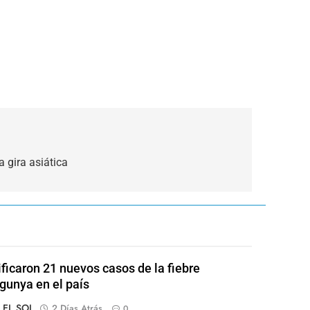
a gira asiática
ificaron 21 nuevos casos de la fiebre
gunya en el país
o EL SOL
2 Días Atrás
0