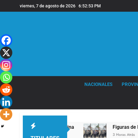
Saltar
viernes, 7 de agosto de 2026
6:52:54 PM
al
contenido
NACIONALES
PROVIN
IV a la Argentina
Figuras de la cultura se su
3 Horas Atrás