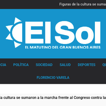
La Diócesis de Quilmes celebr
Figuras de la cultura se suma
Nueva jornada negativa para 
en Wall Street y el
Jorge Macri condenó los d
res
La Diócesis de Quilmes celebr
Figuras de la cultura se suma
Nueva jornada negativa para 
en Wall Street y el
Jorge Macri condenó los d
res
Diario EL SOL
CIA
POLÍTICA
SOCIEDAD
SALUD
DEPORTES
Q
FLORENCIO VARELA
maron a la marcha frente al Congreso contra la Ley de Propied