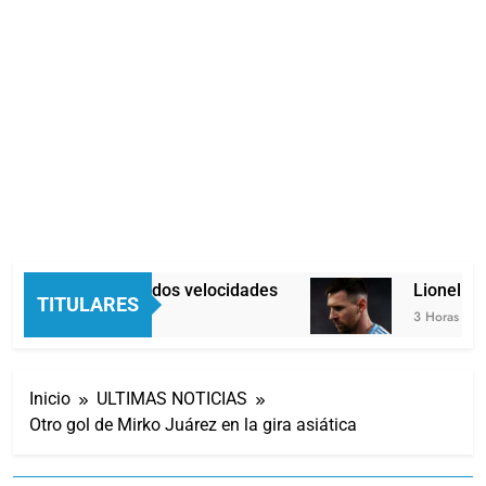
Economía en dos velocidades
Lionel Mes
TITULARES
2 Horas Atrás
3 Horas Atrás
Inicio
ULTIMAS NOTICIAS
Otro gol de Mirko Juárez en la gira asiática