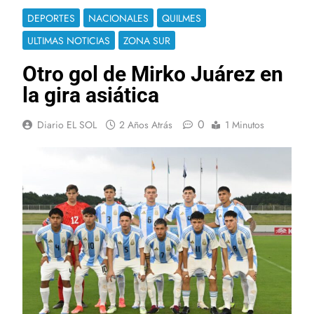
DEPORTES
NACIONALES
QUILMES
ULTIMAS NOTICIAS
ZONA SUR
Otro gol de Mirko Juárez en
la gira asiática
0
Diario EL SOL
2 Años Atrás
1 Minutos