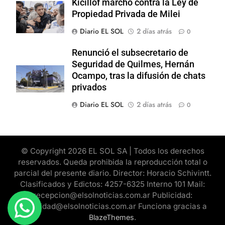
Kicillof marchó contra la Ley de
Propiedad Privada de Milei
Diario EL SOL
2 días atrás
0
Renunció el subsecretario de
Seguridad de Quilmes, Hernán
Ocampo, tras la difusión de chats
privados
Diario EL SOL
2 días atrás
0
© Copyright 2026 EL SOL SA | Todos los derechos
reservados. Queda prohibida la reproducción total o
parcial del presente diario. Director: Horacio Schivintt.
Clasificados y Edictos: 4257-6325 Interno 101 Mail:
recepcion@elsolnoticias.com.ar Publicidad:
publicidad@elsolnoticias.com.ar Funciona gracias a
.
BlazeThemes