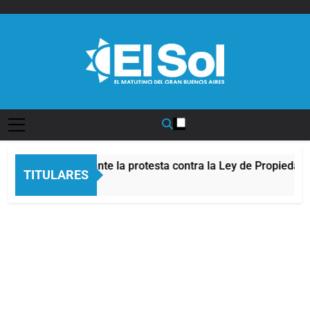
Saltar
al
contenido
Diario EL SOL
e al Congreso durante la protesta contra la Ley de Propiedad 
TITULARES