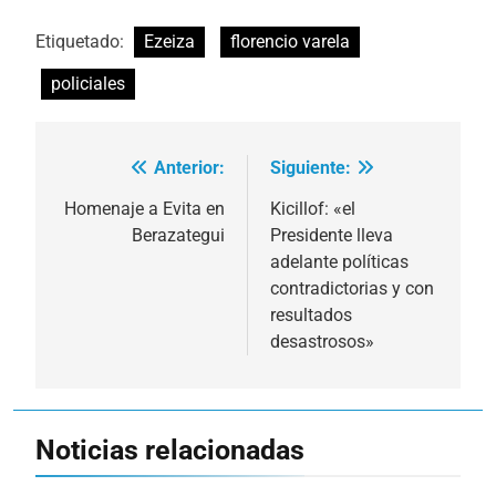
Etiquetado:
Ezeiza
florencio varela
policiales
Anterior:
Siguiente:
Navegación
de
Homenaje a Evita en
Kicillof: «el
Berazategui
Presidente lleva
entradas
adelante políticas
contradictorias y con
resultados
desastrosos»
Noticias relacionadas