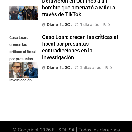
Detuvieron en Quilmes a un
hombre que amenazó a Milei a
través de TikTok
Diario EL SOL
1 día atrás
0
Caso Loan: crecen las críticas al
Caso Loan:
fiscal por presuntas
crecen las
contradicciones en la
críticas al fiscal
investigación
por presuntas
contradicciones
Diario EL SOL
2 días atrás
0
en la
investigación
© Copyright 2026 EL SOL SA | Todos los derechos