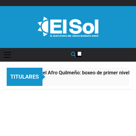
Saltar
al
contenido
Diario EL SOL
La noche del Afro Quilmeño: boxeo de primer nivel en 
TITULARES
11 Horas Atrás