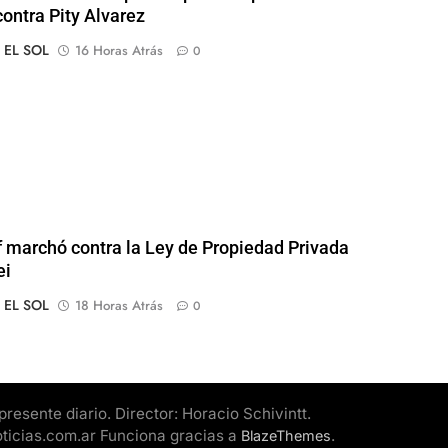
contra Pity Alvarez
o EL SOL
16 Horas Atrás
0
of marchó contra la Ley de Propiedad Privada
ei
o EL SOL
18 Horas Atrás
0
esente diario. Director: Horacio Schivintt.
oticias.com.ar Funciona gracias a
.
BlazeThemes