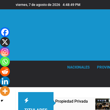
Saltar
viernes, 7 de agosto de 2026
4:48:49 PM
al
contenido
NACIONALES
PROVIN
greso contra la Ley de Propiedad Privada
Nuev
2 Hora