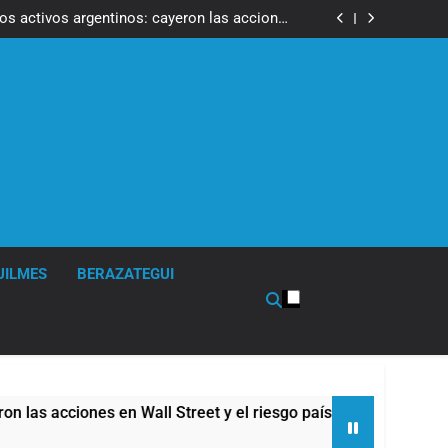
ron a la marcha frente al Congreso contra la
Ley de Propiedad Privada
los activos argentinos: cayeron las acciones
 riesgo país quedó al borde de los 450 puntos
isturbios frente al Congreso y calificó a los
ponsables como «delincuentes anarquistas»
de la Cerveza: los tres secretos para servirla
correctamente
ron a la marcha frente al Congreso contra la
Ley de Propiedad Privada
los activos argentinos: cayeron las acciones
 riesgo país quedó al borde de los 450 puntos
isturbios frente al Congreso y calificó a los
ponsables como «delincuentes anarquistas»
de la Cerveza: los tres secretos para servirla
correctamente
UILMES
BERAZATEGUI
ciones en Wall Street y el riesgo país quedó al borde de los 45