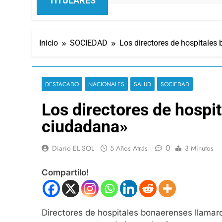
TITULARES
Inicio
SOCIEDAD
Los directores de hospitales
DESTACADO
NACIONALES
SALUD
SOCIEDAD
Los directores de hospi
ciudadana»
0
Diario EL SOL
5 Años Atrás
3 Minutos
Compartilo!
Directores de hospitales bonaerenses llamaron