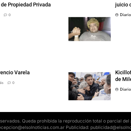
y de Propiedad Privada
juicio 
Diari
0
rencio Varela
Kicill
de Mil
ás
0
Diari
rvados. Queda prohibida la reproducción total o parcial del pr
 recepcion@elsolnoticias.com.ar Publicidad: publicidad@elsoln