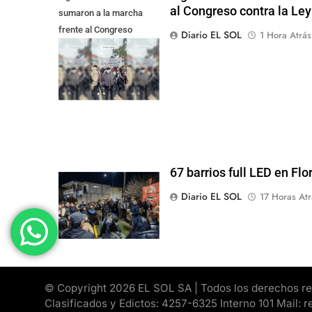
al Congreso contra la Le
sumaron a la marcha
frente al Congreso
Diario EL SOL
1 Hora Atrás
contra la Ley de
Propiedad Privada
67 barrios full LED en Flo
Diario EL SOL
17 Horas Atr
© Copyright 2026 EL SOL SA | Todos los derechos rese
Clasificados y Edictos: 4257-6325 Interno 101 Mail: