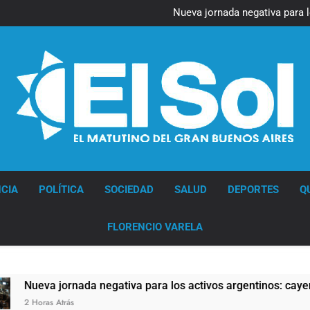
Figuras de la cultura se suma
Nueva jornada negativa para 
en Wall Street y el
Jorge Macri condenó los d
res
Día Internacional 
Figuras de la cultura se suma
Nueva jornada negativa para 
en Wall Street y el
Jorge Macri condenó los d
res
Día Internacional 
Diario EL SOL
CIA
POLÍTICA
SOCIEDAD
SALUD
DEPORTES
Q
FLORENCIO VARELA
a jornada negativa para los activos argentinos: cayeron las ac
s Atrás