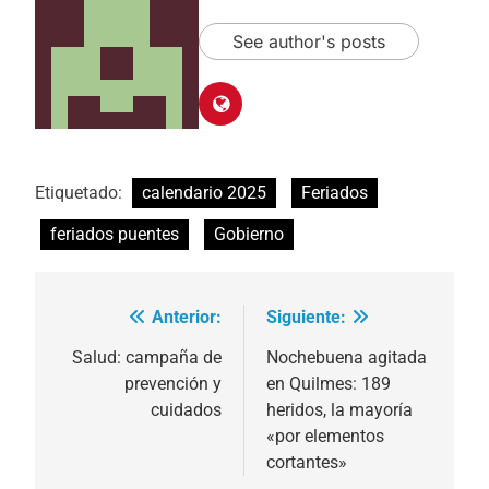
See author's posts
Etiquetado:
calendario 2025
Feriados
feriados puentes
Gobierno
Anterior:
Siguiente:
Navegación
de
Salud: campaña de
Nochebuena agitada
prevención y
en Quilmes: 189
entradas
cuidados
heridos, la mayoría
«por elementos
cortantes»