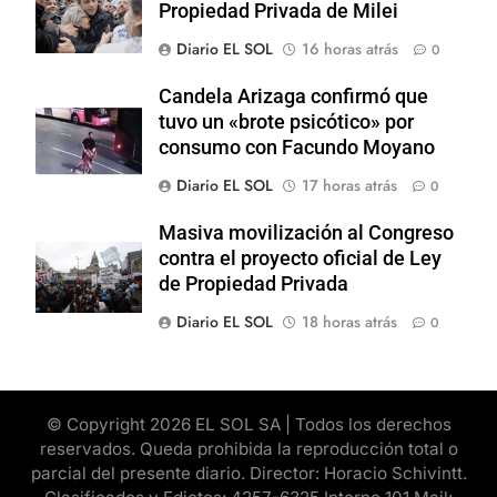
Propiedad Privada de Milei
Diario EL SOL
16 horas atrás
0
Candela Arizaga confirmó que
tuvo un «brote psicótico» por
consumo con Facundo Moyano
Diario EL SOL
17 horas atrás
0
Masiva movilización al Congreso
contra el proyecto oficial de Ley
de Propiedad Privada
Diario EL SOL
18 horas atrás
0
© Copyright 2026 EL SOL SA | Todos los derechos
reservados. Queda prohibida la reproducción total o
parcial del presente diario. Director: Horacio Schivintt.