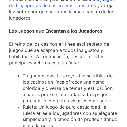
y rechazó el pedido
1 Día Atrás
de tragaperras de casino más populares
y arroja
del peronismo de
Masiva movilización
luz sobre por qué capturan la imaginación de los
girar el proyecto a
al Congreso contra el
comisión
jugadores.
proyecto oficial de
1 Día Atrás
Ley de Propiedad
La Diócesis de
Los Juegos que Encantan a los Jugadores
Privada
Quilmes celebra la
fiesta de San
1 Día Atrás
El reino de los casinos en línea está repleto de
Cayetano
La Línea 148 pasó a
juegos que se adaptan a todos los gustos y
ser operada por La
habilidades. A continuación, describimos los
Central de Vicente
1 Día Atrás
principales actores en esta área:
López
Tragamonedas: Los reyes indiscutibles de
los casinos en línea ofrecen una gama
colorida y diversa de temas y estilos. Son
amados por su simplicidad, altos pagos
potenciales y efectos visuales y de audio.
Ruleta: Un juego de pura casualidad, la
ruleta atrae a los jugadores con su elegante
simplicidad y la emoción de predecir dónde
caerá la pelota.