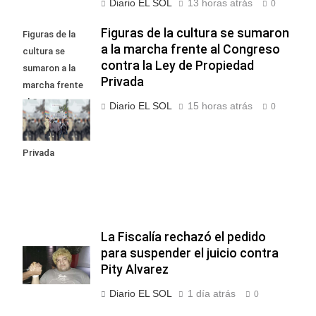
Diario EL SOL
13 horas atrás
0
Figuras de la cultura se sumaron
Figuras de la
a la marcha frente al Congreso
cultura se
contra la Ley de Propiedad
sumaron a la
Privada
marcha frente
al Congreso
Diario EL SOL
15 horas atrás
0
contra la Ley de
Propiedad
Privada
La Fiscalía rechazó el pedido
para suspender el juicio contra
Pity Alvarez
Diario EL SOL
1 día atrás
0