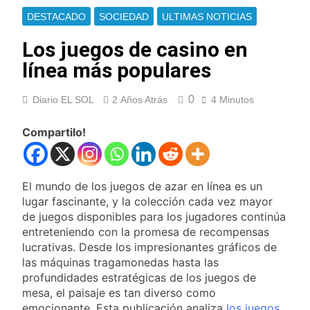
Ley de Propiedad
La Fiscalía rechazó el
DESTACADO
SOCIEDAD
ULTIMAS NOTICIAS
Privada: hubo
pedido para suspender el
detenidos y
juicio contra Pity Alvarez
Los juegos de casino en
1 Día Atrás
enfrentamientos
67 barrios full LED en
línea más populares
Florencio Varela
1 Día Atrás
0
Diario EL SOL
2 Años Atrás
4 Minutos
El temporal se despide del
AMBA: cuándo dejará de
llover y llega una ola de frío
Compartilo!
1 Día Atrás
con mínimas cercanas a 1°C
Kicillof marchó contra la
Ley de Propiedad Privada
de Milei
1 Día Atrás
El mundo de los juegos de azar en línea es un
Renunció el subsecretario de
lugar fascinante, y la colección cada vez mayor
Seguridad de Quilmes,
de juegos disponibles para los jugadores continúa
Hernán Ocampo, tras la
1 Día Atrás
entreteniendo con la promesa de recompensas
difusión de chats privados
Candela Arizaga
lucrativas. Desde los impresionantes gráficos de
confirmó que tuvo un
las máquinas tragamonedas hasta las
«brote psicótico» por
1 Día Atrás
profundidades estratégicas de los juegos de
consumo con
La Libertad Avanza
mesa, el paisaje es tan diverso como
Facundo Moyano
consiguió la mayoría
emocionante. Esta publicación analiza
los juegos