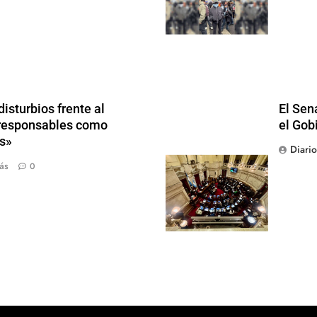
isturbios frente al
El Sen
s responsables como
el Gob
s»
Diari
ás
0