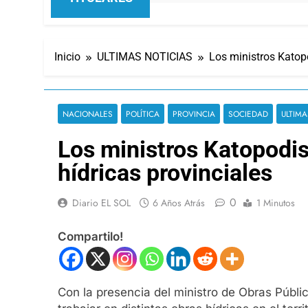
Inicio
ULTIMAS NOTICIAS
Los ministros Katop
NACIONALES
POLÍTICA
PROVINCIA
SOCIEDAD
ULTIMA
Los ministros Katopodi
hídricas provinciales
0
Diario EL SOL
6 Años Atrás
1 Minutos
Compartilo!
Con la presencia del ministro de Obras Públi