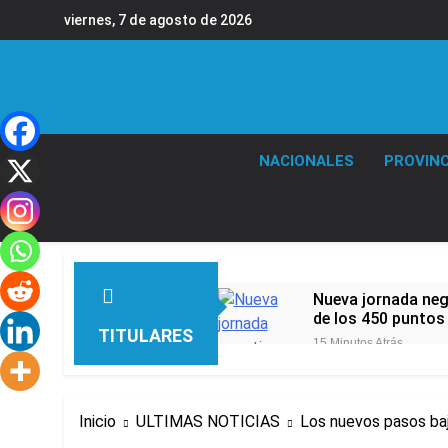
Saltar
viernes, 7 de agosto de 2026
al
contenido
NACIONALES
PROVINC
Nueva jornada nega
de los 450 puntos
TITULARES
15 Minutos Atrás
Jorge Macri conde
1 Hora Atrás
Día Internacional 
Inicio
ULTIMAS NOTICIAS
Los nuevos pasos baj
2 Horas Atrás