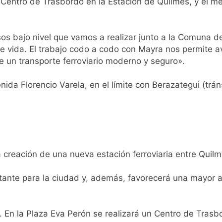
l Centro de Trasbordo en la Estación de Quilmes, y el m
 consiguió la mayoría y rechazó el pedido del peronismo de 
os bajo nivel que vamos a realizar junto a la Comuna d
n al Congreso contra el proyecto oficial de Ley de Propieda
 de vida. El trabajo codo a codo con Mayra nos permite 
de un transporte ferroviario moderno y seguro».
lmes celebra la fiesta de San Cayetano
ida Florencio Varela, en el límite con Berazategui (trán
 a ser operada por La Central de Vicente López
e Quilmes limpió sumideros y desagües en medio de las lluvi
istente virtual para consultar infracciones en segundos
a creación de una nueva estación ferroviaria entre Quilm
oria en la obra teatral «Los Abuelos No Mienten»
ante para la ciudad y, además, favorecerá una mayor ac
: cortes, desvíos y operativo de seguridad por la protesta c
 En la Plaza Eva Perón se realizará un Centro de Trasbo