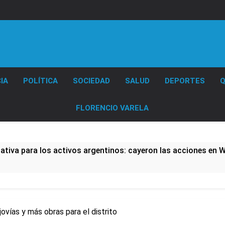
Diario EL SOL
IA
POLÍTICA
SOCIEDAD
SALUD
DEPORTES
Q
FLORENCIO VARELA
tiva para los activos argentinos: cayeron las acciones en Wal
nó los disturbios frente al Congreso y calificó a los respo
de la Cerveza: los tres secretos para servirla correctamente
ovías y más obras para el distrito