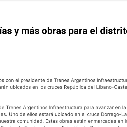
nstala en Buenos Aires: mejora el tiempo y llegan las tempera
a ley de propiedad privada, pero el Gobierno debió eliminar ot
as y más obras para el distrit
al Congreso durante la protesta contra la Ley de Propiedad P
ó el pedido para suspender el juicio contra Pity Alvarez
D en Florencio Varela
con el presidente de Trenes Argentinos Infraestructura
pide del AMBA: cuándo dejará de llover y llega una ola de fr
rán ubicados en los cruces República del Líbano-Castelli
ntra la Ley de Propiedad Privada de Milei
e Trenes Argentinos Infraestructura para avanzar en la 
cretario de Seguridad de Quilmes, Hernán Ocampo, tras la dif
mes. Uno de ellos estará ubicado en el cruce Dorrego-Lap
e nuestra comunidad. Estas obras están enmarcadas en l
confirmó que tuvo un «brote psicótico» por consumo con F