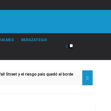
UILMES
BERAZATEGUI
l Street y el riesgo país quedó al borde
nsables como «delincuentes anarquistas»