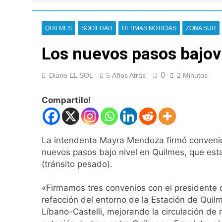
El frío polar se i
2 Horas Atrás
QUILMES
SOCIEDAD
ULTIMAS NOTICIAS
ZONA SUR
El Senado aprobó l
3 Horas Atrás
Los nuevos pasos bajoví
Incidentes frente 
enfrentamientos
0
Diario EL SOL
5 Años Atrás
2 Minutos
14 Horas Atrás
La Fiscalía rechaz
Compartilo!
14 Horas Atrás
67 barrios full LE
15 Horas Atrás
La intendenta Mayra Mendoza firmó convenios 
El temporal se des
nuevos pasos bajo nivel en Quilmes, que esta
15 Horas Atrás
(tránsito pesado).
Kicillof marchó co
16 Horas Atrás
«Firmamos tres convenios con el presidente d
Renunció el subse
refacción del entorno de la Estación de Quil
17 Horas Atrás
Líbano-Castelli, mejorando la circulación d
Candela Arizaga 