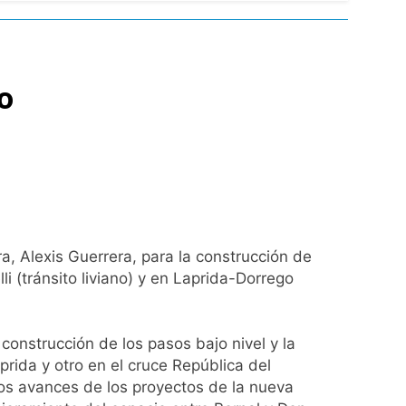
turas más bajas de la semana
ro capítulo
o
rivada: hubo detenidos y
, Alexis Guerrera, para la construcción de
ío con mínimas cercanas a 1°C
 (tránsito liviano) y en Laprida-Dorrego
construcción de los pasos bajo nivel y la
usión de chats privados
rida y otro en el cruce República del
os avances de los proyectos de la nueva
acundo Moyano