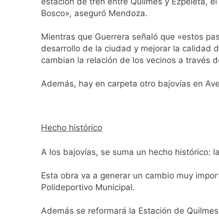
estación de tren entre Quilmes y Ezpeleta, e
18 Horas Atrás
Bosco», aseguró Mendoza.
La Libertad Avanza
18 Horas Atrás
Mientras que Guerrera señaló que «estos pas
Masiva movilizació
desarrollo de la ciudad y mejorar la calidad
18 Horas Atrás
cambian la relación de los vecinos a través 
La Diócesis de Qui
19 Horas Atrás
Además, hay en carpeta otro bajovías en Aven
La Línea 148 pasó
19 Horas Atrás
La Municipalidad d
Hecho histórico
19 Horas Atrás
Transporte: un as
A los bajovías, se suma un hecho histórico: l
20 Horas Atrás
Una gran convocat
Esta obra va a generar un cambio muy import
21 Horas Atrás
Polideportivo Municipal.
Marcha al Congreso
1 Día Atrás
Además se reformará la Estación de Quilmes.