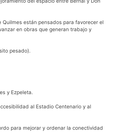
ejoramiento del espacio entre Bernal y Don
girar el proyecto a comisión
e Quilmes están pensados para favorecer el
d Privada
avanzar en obras que generan trabajo y
sito pesado).
as
es y Ezpeleta.
cesibilidad al Estadio Centenario y al
ontra la reforma de la Ley de Tierras
rdo para mejorar y ordenar la conectividad