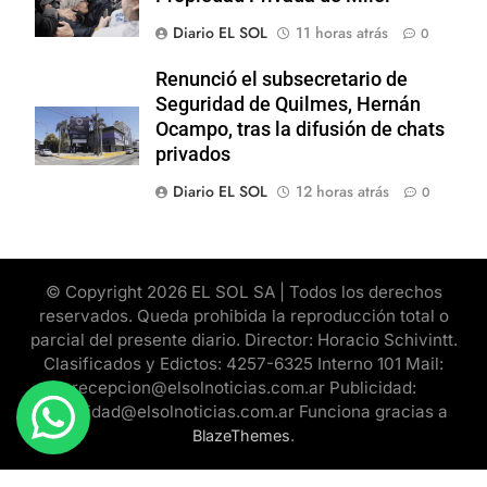
Diario EL SOL
11 horas atrás
0
Renunció el subsecretario de
Seguridad de Quilmes, Hernán
Ocampo, tras la difusión de chats
privados
Diario EL SOL
12 horas atrás
0
© Copyright 2026 EL SOL SA | Todos los derechos
reservados. Queda prohibida la reproducción total o
parcial del presente diario. Director: Horacio Schivintt.
Clasificados y Edictos: 4257-6325 Interno 101 Mail:
recepcion@elsolnoticias.com.ar Publicidad:
publicidad@elsolnoticias.com.ar Funciona gracias a
.
BlazeThemes