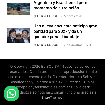
Argentina y Brasil, en el peor
momento de su relación
Diario EL SOL
6 horas atrás
0
Una nueva encuesta anticipa gran
paridad para 2027 y da un
ganador para el balotaje
Diario EL SOL
7 horas atrás
0
© Copyright 2026 EL SOL SA | Todos los derechos
reservados. Queda prohibida la reproducción total o
parcial del presente diario. Director: Horacio Schivintt.
Clasificados y Edictos: 4257-6325 Interno 101 Mail:
recepcion@elsolnoticias.com.ar Publicidad:
publicidad@elsolnoticias.com.ar Funciona gracias a
.
BlazeThemes