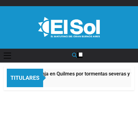
Saltar
al
contenido
Diario EL SOL
Alerta naranja en Quilmes por tormentas severas y fuer
TITULARES
5 Horas Atrás