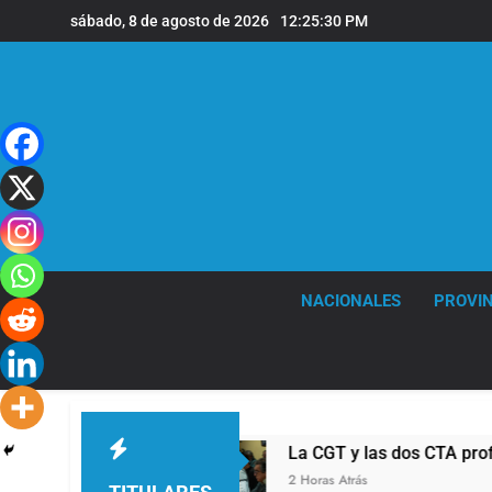
Saltar
sábado, 8 de agosto de 2026
12:25:31 PM
al
contenido
NACIONALES
PROVIN
l
La CGT y las dos CTA profundizan su plan d
2 Horas Atrás