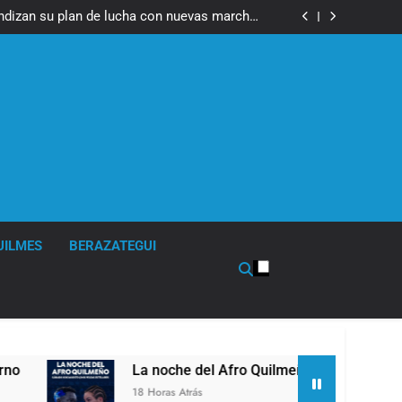
fue imputado formalmente por abuso sexual
ndizan su plan de lucha con nuevas marchas
contra el Gobierno
fue imputado formalmente por abuso sexual
ndizan su plan de lucha con nuevas marchas
contra el Gobierno
UILMES
BERAZATEGUI
La noche del Afro Quilmeño: boxeo de primer nivel en la se
18 Horas Atrás