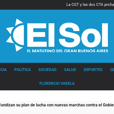
Thiago Medina 
La CGT y las dos CTA profu
Thiago Medina 
La CGT y las dos CTA profu
Diario EL SOL
CIA
POLÍTICA
SOCIEDAD
SALUD
DEPORTES
Q
FLORENCIO VARELA
e lucha con nuevas marchas contra el Gobierno