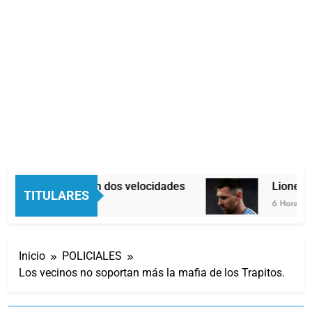
Economía en dos velocidades
Lionel Me
TITULARES
5 Horas Atrás
6 Horas Atrá
Inicio
POLICIALES
Los vecinos no soportan más la mafia de los Trapitos.