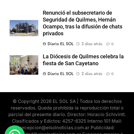
Renunció el subsecretario de
Seguridad de Quilmes, Hernán
Ocampo, tras la difusión de chats
privados
Diario EL SOL
2 días atrás
0
La Diócesis de Quilmes celebra la
fiesta de San Cayetano
Diario EL SOL
2 días atrás
0
© Copyright 2026 EL SOL SA | Todos los derechos
reservados. Queda prohibida la reproducción total o
parcial del presente diario. Director: Horacio Schivintt.
Clasificados y Edictos: 4257-6325 Interno 101 Mail:
recepcion@elsolnoticias.com.ar Publicidad: