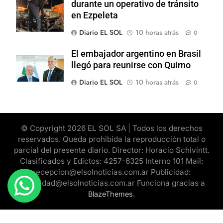
durante un operativo de tránsito
en Ezpeleta
Diario EL SOL
10 horas atrás
0
El embajador argentino en Brasil
llegó para reunirse con Quirno
Diario EL SOL
10 horas atrás
0
© Copyright 2026 EL SOL SA | Todos los derechos
reservados. Queda prohibida la reproducción total o
parcial del presente diario. Director: Horacio Schivintt.
Clasificados y Edictos: 4257-6325 Interno 101 Mail:
recepcion@elsolnoticias.com.ar Publicidad:
publicidad@elsolnoticias.com.ar Funciona gracias a
.
BlazeThemes