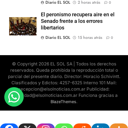
Diario EL SOL
2 horas atrás
0
El peronismo recupera aire en el
Senado frente a los errores
libertarios
Diario EL SOL
15 horas atrás
0
© Copyright 2026 EL SOL SA | Todos los derechos
reservados. Queda prohibida la reproducción total o
parcial del presente diario. Director: Horacio Schivintt.
Clasificados y Edictos: 4257-6325 Interno 101 Mail:
recepcion@elsolnoticias.com.ar Publicidad:
publicidad@elsolnoticias.com.ar Funciona gracias a
.
BlazeThemes