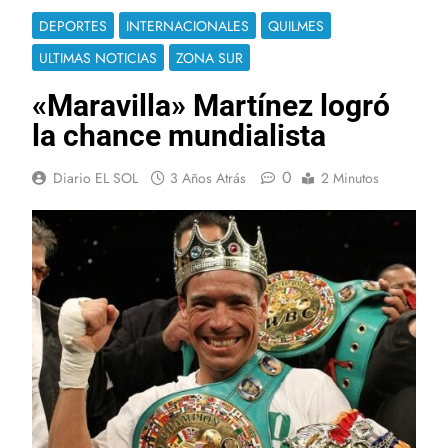
DEPORTES
INTERNACIONALES
QUILMES
ULTIMAS NOTICIAS
ZONA SUR
«Maravilla» Martínez logró
la chance mundialista
0
Diario EL SOL
3 Años Atrás
2 Minutos