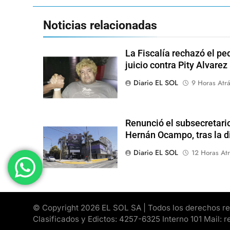
Noticias relacionadas
La Fiscalía rechazó el pe
juicio contra Pity Alvarez
Diario EL SOL
9 Horas Atr
Renunció el subsecretari
Hernán Ocampo, tras la d
Diario EL SOL
12 Horas Atr
© Copyright 2026 EL SOL SA | Todos los derechos rese
Clasificados y Edictos: 4257-6325 Interno 101 Mail: