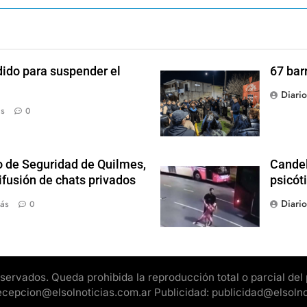
dido para suspender el
67 bar
Diari
ás
0
o de Seguridad de Quilmes,
Candel
ifusión de chats privados
psicót
Diari
ás
0
rvados. Queda prohibida la reproducción total o parcial del pr
 recepcion@elsolnoticias.com.ar Publicidad: publicidad@elsoln