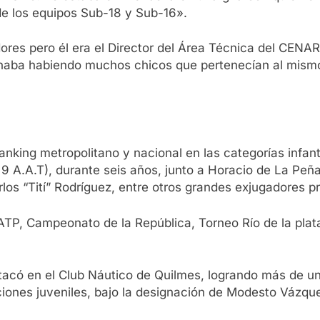
de los equipos Sub-18 y Sub-16».
adores pero él era el Director del Área Técnica del C
naba habiendo muchos chicos que pertenecían al mismo e
anking metropolitano y nacional en las categorías infant
9 A.A.T), durante seis años, junto a Horacio de La Peña,
s “Tití” Rodríguez, entre otros grandes exjugadores pr
s ATP, Campeonato de la República, Torneo Río de la pla
có en el Club Náutico de Quilmes, logrando más de un 
ones juveniles, bajo la designación de Modesto Vázqu