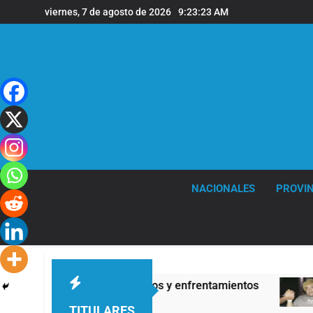
Saltar
viernes, 7 de agosto de 2026
9:23:24 AM
al
contenido
NACIONALES
PROVIN
 Privada: hubo detenidos y enfrentamientos
La
9 H
TITULARES