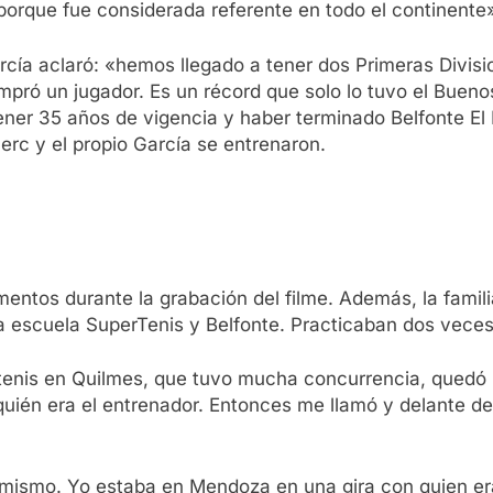
porque fue considerada referente en todo el continente»
arcía aclaró: «hemos llegado a tener dos Primeras Divis
mpró un jugador. Es un récord que solo lo tuvo el Bueno
tener 35 años de vigencia y haber terminado Belfonte E
lerc y el propio García se entrenaron.
ntos durante la grabación del filme. Además, la famili
la escuela SuperTenis y Belfonte. Practicaban dos vece
e tenis en Quilmes, que tuvo mucha concurrencia, quedó
 quién era el entrenador. Entonces me llamó y delante 
o mismo. Yo estaba en Mendoza en una gira con quien e