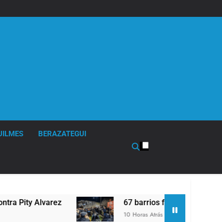
UILMES
BERAZATEGUI
 Alvarez
67 barrios full LED en Florencio Vare
10 Horas Atrás