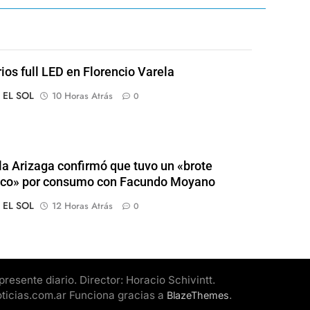
rios full LED en Florencio Varela
o EL SOL
10 Horas Atrás
0
a Arizaga confirmó que tuvo un «brote
ico» por consumo con Facundo Moyano
o EL SOL
12 Horas Atrás
0
esente diario. Director: Horacio Schivintt.
oticias.com.ar Funciona gracias a
.
BlazeThemes