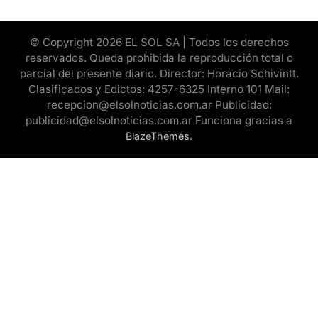
© Copyright 2026 EL SOL SA | Todos los derechos
reservados. Queda prohibida la reproducción total o
parcial del presente diario. Director: Horacio Schivintt.
Clasificados y Edictos: 4257-6325 Interno 101 Mail:
recepcion@elsolnoticias.com.ar Publicidad:
publicidad@elsolnoticias.com.ar Funciona gracias a
.
BlazeThemes