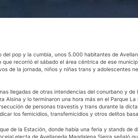
tmo del pop y la cumbia, unos 5.000 habitantes de Avell
o que recorrió el sábado el área céntrica de ese municip
os de la jornada, niños y niñas trans y adolescentes n
nas llegadas de otras intendencias del conurbano y de l
laza Alsina y lo terminaron una hora más en el Parque La 
secución de personas travestis y trans durante la dictad
icar los femicidios, transfemicidios y otros delitos basa
rque de la Estación, donde había una feria y stands de
oncejal electa de Avellaneda Magdalena Sierra señaló q