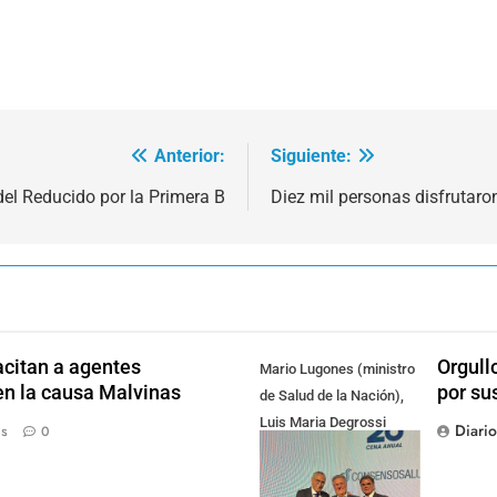
Anterior:
Siguiente:
del Reducido por la Primera B
Diez mil personas disfrutaron 
citan a agentes
Orgull
Mario Lugones (ministro
en la causa Malvinas
por su
de Salud de la Nación),
Luis Maria Degrossi
Diari
ás
0
(Presidente de Apres
Salud) y Cristian Mazza