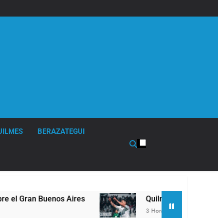
UILMES
BERAZATEGUI
Aires
Quilmes derrotó 2-0 al líder Gimnasia de
3 Horas Atrás