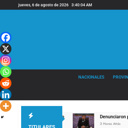
Saltar
jueves, 6 de agosto de 2026
3:40:05 AM
al
contenido
NACIONALES
PROVIN
as de viento
Denunciaron penalmente al aboga
3 Horas Atrás
TITULARES