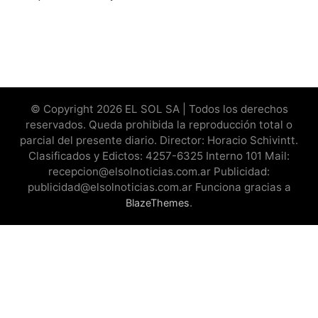
© Copyright 2026 EL SOL SA | Todos los derechos
reservados. Queda prohibida la reproducción total o
parcial del presente diario. Director: Horacio Schivintt.
Clasificados y Edictos: 4257-6325 Interno 101 Mail:
recepcion@elsolnoticias.com.ar Publicidad:
publicidad@elsolnoticias.com.ar Funciona gracias a
.
BlazeThemes