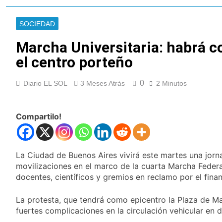
Cayetano
La Línea 148 pasó a
ser operada por La
SOCIEDAD
Central de Vicente
13 Horas Atrás
López
La Municipalidad de
Marcha Universitaria: habrá c
Quilmes limpió
el centro porteño
sumideros y
13 Horas Atrás
desagües en medio
Transporte: un
de las lluvias
0
Diario EL SOL
3 Meses Atrás
asistente virtual para
2 Minutos
consultar
15 Horas Atrás
infracciones en
Una gran
segundos
Compartilo!
convocatoria en la
obra teatral «Los
15 Horas Atrás
Abuelos No Mienten»
Marcha al Congreso:
cortes, desvíos y
La Ciudad de Buenos Aires vivirá este martes una jor
operativo de
19 Horas Atrás
movilizaciones en el marco de la cuarta Marcha Federa
seguridad por la
Tormentas severas y
docentes, científicos y gremios en reclamo por el fina
protesta contra la
fuertes ráfagas de
reforma de la Ley de
viento: más de 10
20 Horas Atrás
Tierras
La protesta, que tendrá como epicentro la Plaza de Ma
provincias bajo alerta
Senado debate el
fuertes complicaciones en la circulación vehicular en d
meteorológica
proyecto sobre