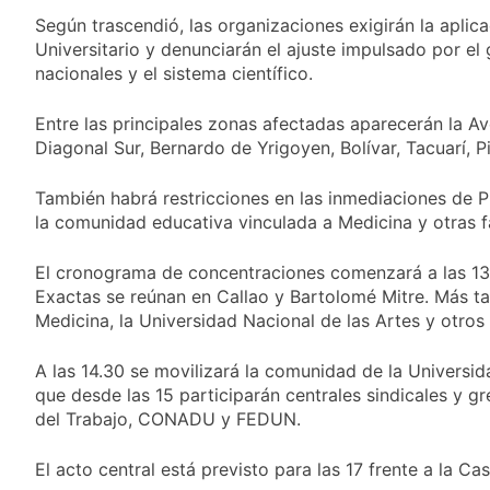
propiedad privada
21 Horas Atrás
Según trascendió, las organizaciones exigirán la aplic
con foco en los
Día del Cirujano
desalojos
Universitario y denunciarán el ajuste impulsado por el 
Torácico: una
nacionales y el sistema científico.
especialidad clave
22 Horas Atrás
para el cuidado de la
Alerta naranja en
salud respiratoria en
Entre las principales zonas afectadas aparecerán la A
Quilmes por
el Sanatorio Urquiza
Diagonal Sur, Bernardo de Yrigoyen, Bolívar, Tacuarí, P
tormentas severas y
1 Día Atrás
fuertes ráfagas de
Denunciaron
viento
También habrá restricciones en las inmediaciones de 
penalmente al
la comunidad educativa vinculada a Medicina y otras f
abogado libertario
1 Día Atrás
que propuso tirar
napalm sobre el Gran
El cronograma de concentraciones comenzará a las 13
Buenos Aires
Exactas se reúnan en Callao y Bartolomé Mitre. Más ta
Medicina, la Universidad Nacional de las Artes y otros 
A las 14.30 se movilizará la comunidad de la Univers
que desde las 15 participarán centrales sindicales y
del Trabajo, CONADU y FEDUN.
El acto central está previsto para las 17 frente a la Ca